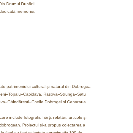
 Din Drumul Dunării
ă dedicată memoriei,
cate patrimoniului cultural și natural din Dobrogea
eni–Topalu–Capidava, Rasova–Strunga–Satu
ova–Ghindărești–Cheile Dobrogei și Canaraua
re include fotografii, hărți, relatări, articole și
 dobrogean. Proiectul și-a propus colectarea a
la final au fost colectate aproximativ 100 de