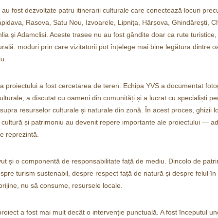
i au fost dezvoltate patru itinerarii culturale care conectează locuri p
pidava, Rasova, Satu Nou, Izvoarele, Lipnița, Hârșova, Ghindărești, C
ia și Adamclisi. Aceste trasee nu au fost gândite doar ca rute turistice,
urală: moduri prin care vizitatorii pot înțelege mai bine legătura dintre o
iu.
a proiectului a fost cercetarea de teren. Echipa YVS a documentat fotog
ulturale, a discutat cu oameni din comunități și a lucrat cu specialiști pe
upra resurselor culturale și naturale din zonă. În acest proces, ghizii lo
e, cultură și patrimoniu au devenit repere importante ale proiectului — 
le reprezintă.
ut și o componentă de responsabilitate față de mediu. Dincolo de patrim
espre turism sustenabil, despre respect față de natură și despre felul în
prijine, nu să consume, resursele locale.
oiect a fost mai mult decât o intervenție punctuală. A fost începutul unei