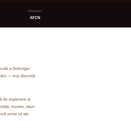
Finanțator
AFCN
scută a Dobrogei
nării — mai discretă,
ă de explorare și
etăți, muzee, situri
încă urme vii ale