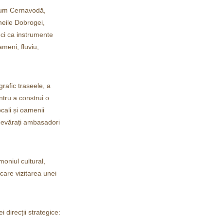
recum Cernavodă,
heile Dobrogei,
 ci ca instrumente
ameni, fluviu,
rafic traseele, a
ntru a construi o
cali și oamenii
adevărați ambasadori
oniul cultural,
 care vizitarea unei
 direcții strategice: