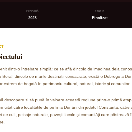
Perioadă
Status
2023
Finalizat
CT
iectului
rnit dintr-o întrebare simplă: ce se află dincolo de imaginea deja cuno
e litoral, dincolo de marile destinații consacrate, există o Dobroge a Du
dar extrem de bogată în patrimoniu cultural, natural, istoric și comunitar.
 să descopere și să pună în valoare această regiune printr-o primă etap
itat către localitățile de pe linia Dunării din județul Constanța, către c
i de cult, peisaje naturale, povești locale și comunități care păstrează 
ne.