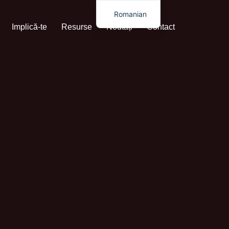
Romanian
Implică-te
Resurse
Noutăți
Contact
English