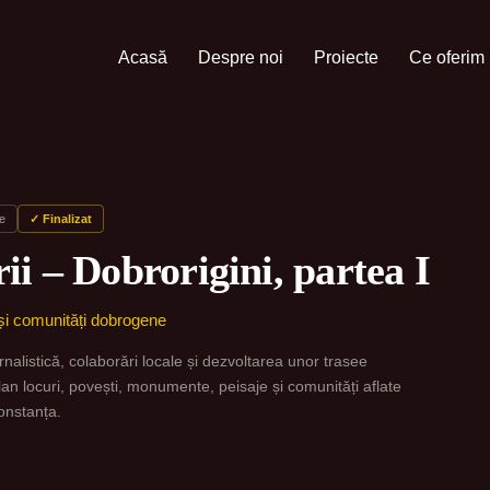
Acasă
Despre noi
Proiecte
Ce oferim
e
✓ Finalizat
i – Dobrorigini, partea I
e și comunități dobrogene
nalistică, colaborări locale și dezvoltarea unor trasee
plan locuri, povești, monumente, peisaje și comunități aflate
Constanța.