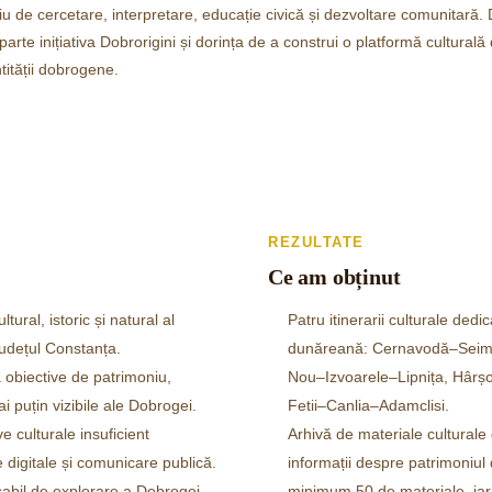
iu de cercetare, interpretare, educație civică și dezvoltare comunitară.
arte inițiativa Dobrorigini și dorința de a construi o platformă cultural
ntității dobrogene.
REZULTATE
Ce am obținut
ral, istoric și natural al
Patru itinerarii culturale dedi
 județul Constanța.
dunăreană: Cernavodă–Seim
 obiective de patrimoniu,
Nou–Izvoarele–Lipnița, Hârș
i puțin vizibile ale Dobrogei.
Fetii–Canlia–Adamclisi.
ve culturale insuficient
Arhivă de materiale culturale ca
 digitale și comunicare publică.
informații despre patrimoniul
abil de explorare a Dobrogei,
minimum 50 de materiale, iar 