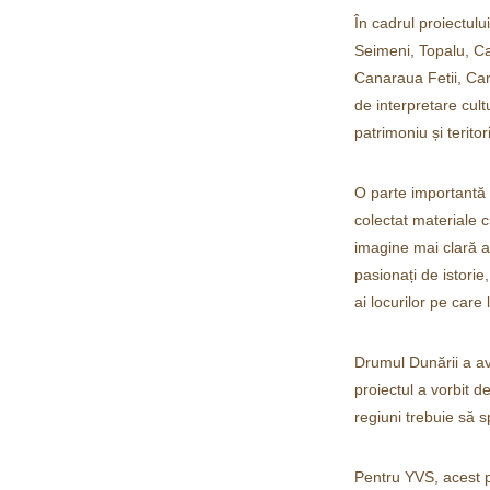
În cadrul proiectulu
Seimeni, Topalu, Ca
Canaraua Fetii, Canl
de interpretare cult
patrimoniu și teritor
O parte importantă 
colectat materiale c
imagine mai clară as
pasionați de istori
ai locurilor pe care 
Drumul Dunării a av
proiectul a vorbit d
regiuni trebuie să s
Pentru YVS, acest pr