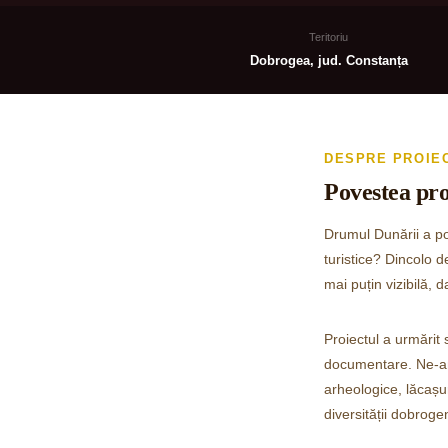
Teritoriu
Dobrogea, jud. Constanța
DESPRE PROIE
Povestea pro
Drumul Dunării a po
turistice? Dincolo d
mai puțin vizibilă, 
Proiectul a urmărit
documentare. Ne-am u
arheologice, lăcașur
diversității dobroge