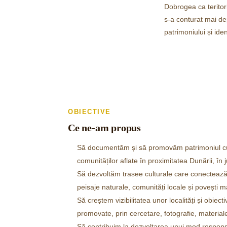
Dobrogea ca teritor
s-a conturat mai dep
patrimoniului și ide
OBIECTIVE
Ce ne-am propus
Să documentăm și să promovăm patrimoniul cultu
comunităților aflate în proximitatea Dunării, în
Să dezvoltăm trasee culturale care conectează
peisaje naturale, comunități locale și povești ma
Să creștem vizibilitatea unor localități și obiecti
promovate, prin cercetare, fotografie, materiale
Să contribuim la dezvoltarea unui mod respons